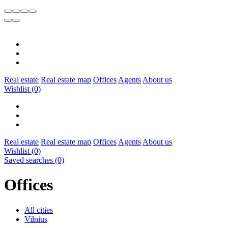
Real estate
Real estate map
Offices
Agents
About us
Wishlist
(0)
Real estate
Real estate map
Offices
Agents
About us
Wishlist
(0)
Saved searches
(0)
Offices
All cities
Vilnius