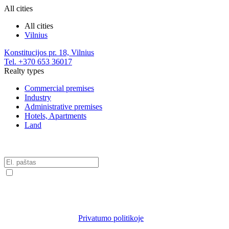
All cities
All cities
Vilnius
Konstitucijos pr. 18, Vilnius
Tel. +370 653 36017
Realty types
Commercial premises
Industry
Administrative premises
Hotels, Apartments
Land
Gaukite komercinio nekilnojamojo turto naujienas!
Sutinku, kad nurodytu mano el. pašto adresu būtų siunčiamas naujienlaiškis apie UAB
„Capital Commercial“ siūlomas paslaugas, naujienas. Suprantu, kad turiu teisę bet kuriuo
metu atsisakyti šių naujienlaiškių. Esu informuotas, kad informacija apie mano asmens
Privatumo politikoje
duomenų tvarkymą skelbiama